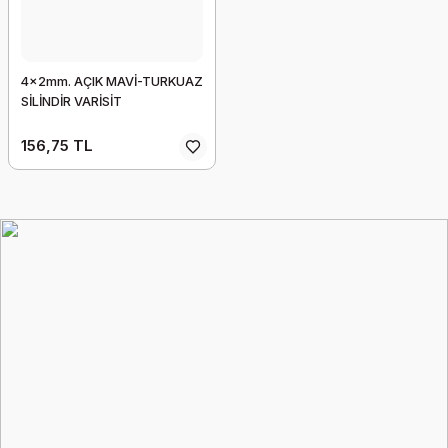
2,1x1,1cm. BÜYÜK DELİKLİ PRİZMA
4x2mm. AÇIK MAVİ-TURKUAZ
SİLİNDİR VARİSİT
156,00 TL
156,75 TL
Tükendi
1,2cm. LACİVERT YASSI NAZAR BONCUK