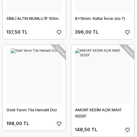
3,1cm. İNCİ PORSELEN GÖZ KOLYE UCU
96,00 TL
SİMLİ ALTIN MUMLU İP 100m.
8x10mm. Kültür İncisi (no:7)
137,50 TL
396,00 TL
Tükendi
Tükendi
2 ,8cm. ELİPS ZİNCİR APARATI
360,00 TL
Gold Yarım Tila Hematit Dizi
AMORF KESİM AÇIK MAVİ
SEDEF
Tükendi
198,00 TL
148,50 TL