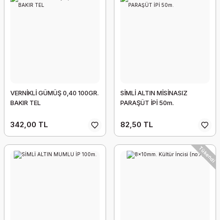
GÖKKUŞAĞI ZİRKONLU DİKDÖRTGEN KÜPE
180,00 TL
VERNİKLİ GÜMÜŞ 0,40 100GR.
SİMLİ ALTIN MİSİNASIZ
BAKIR TEL
PARAŞÜT İPİ 50m.
342,00 TL
82,50 TL
Tükendi