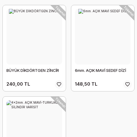
Tükendi
Tükendi
AMORF KESİM BEYAZ&KREM SEDEF
148,50 TL
BÜYÜK DİKDÖRTGEN ZİNCİR
6mm. AÇIK MAVİ SEDEF DİZİ
240,00 TL
148,50 TL
Tükendi
Tükendi