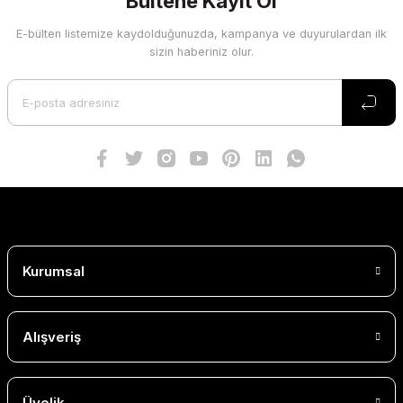
Bültene Kayıt Ol
E-bülten listemize kaydolduğunuzda, kampanya ve duyurulardan ilk
sizin haberiniz olur.
Kurumsal
Alışveriş
Üyelik