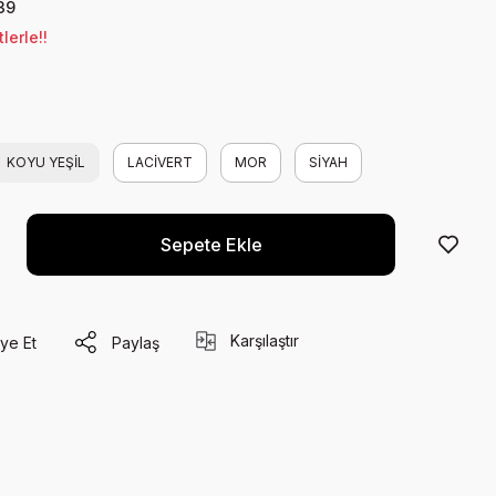
39
lerle!!
KOYU YEŞİL
LACİVERT
MOR
SİYAH
Sepete Ekle
Karşılaştır
ye Et
Paylaş