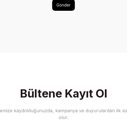
Gönder
Bültene Kayıt Ol
stemize kaydolduğunuzda, kampanya ve duyurulardan ilk siz
olur.