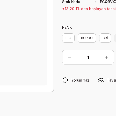
Stok Kodu
EGQRVX
*13,20 TL den başlayan taksit
RENK
BEJ
BORDO
GRİ
Yorum Yaz
Tavsi