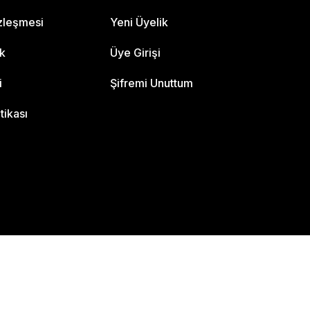
özleşmesi
Yeni Üyelik
ik
Üye Girişi
i
Şifremi Unuttum
itikası