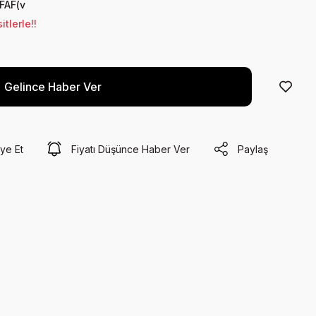
FAF(v
tlerle!!
Gelince Haber Ver
ye Et
Fiyatı Düşünce Haber Ver
Paylaş