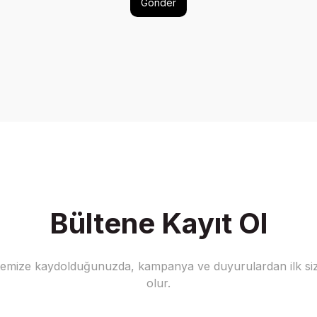
Gönder
Bültene Kayıt Ol
stemize kaydolduğunuzda, kampanya ve duyurulardan ilk siz
olur.