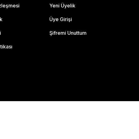
özleşmesi
Yeni Üyelik
ik
Üye Girişi
i
Şifremi Unuttum
itikası