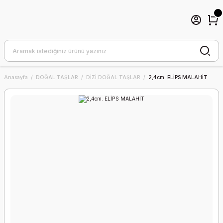
Anasayfa
DOĞAL TAŞLAR
DİZİ DOĞAL TAŞLAR
2,4cm. ELİPS MALAHİT