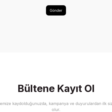
Gönder
Bültene Kayıt Ol
stemize kaydolduğunuzda, kampanya ve duyurulardan ilk siz
olur.