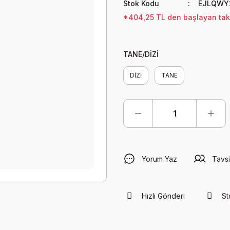
Stok Kodu
EJLQWY
*404,25 TL den başlayan taksi
TANE/DİZİ
DİZİ
TANE
Yorum Yaz
Tavsi
Hızlı Gönderi
St