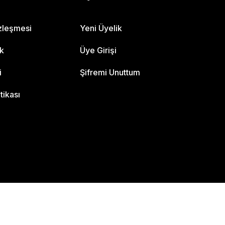
özleşmesi
Yeni Üyelik
ik
Üye Girişi
i
Şifremi Unuttum
itikası