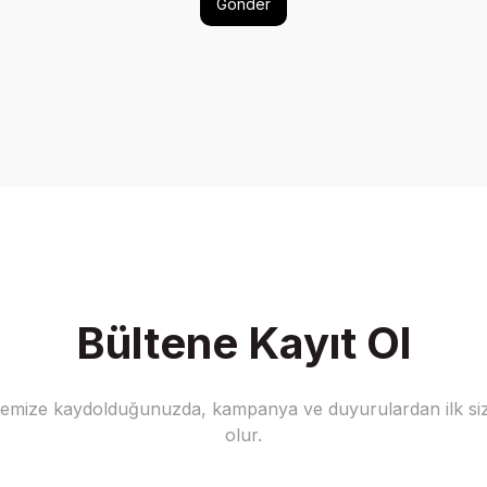
Gönder
Bültene Kayıt Ol
stemize kaydolduğunuzda, kampanya ve duyurulardan ilk siz
olur.