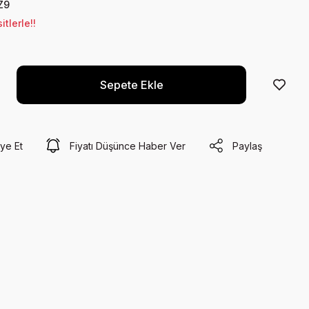
Z9
tlerle!!
Sepete Ekle
ye Et
Fiyatı Düşünce Haber Ver
Paylaş