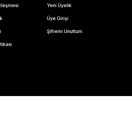
özleşmesi
Yeni Üyelik
ik
Üye Girişi
i
Şifremi Unuttum
itikası