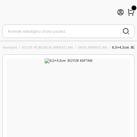
Anasayfa
KOLYE VE BİLEKLİK APARATLARI
SADE APARATLAR
6,5x4,5cm. BÜ