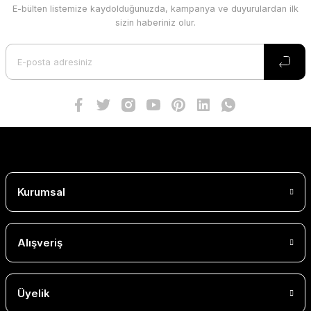
E-bülten listemize kaydolduğunuzda, kampanya ve duyurulardan ilk
sizin haberiniz olur.
Kurumsal
Alışveriş
Üyelik