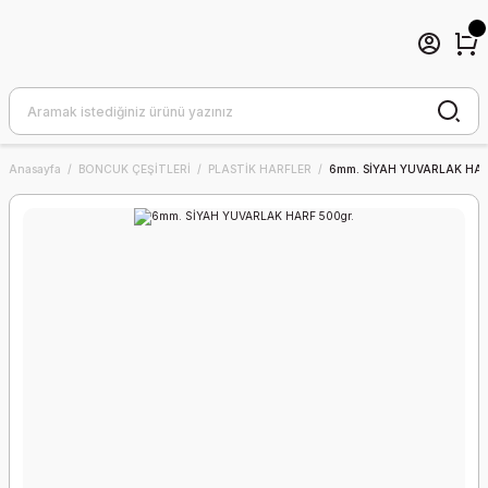
Anasayfa
BONCUK ÇEŞİTLERİ
PLASTİK HARFLER
6mm. SİYAH YUVARLAK HAR