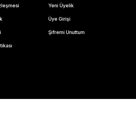
özleşmesi
Yeni Üyelik
ik
Üye Girişi
i
Şifremi Unuttum
itikası