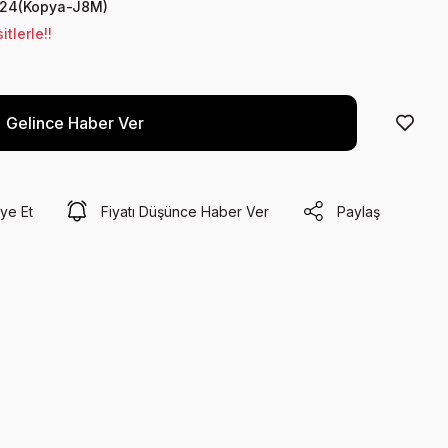
24(Kopya-J8M)
tlerle!!
Gelince Haber Ver
ye Et
Fiyatı Düşünce Haber Ver
Paylaş