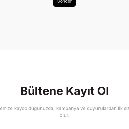
Gönder
Bültene Kayıt Ol
stemize kaydolduğunuzda, kampanya ve duyurulardan ilk siz
olur.