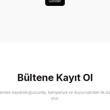
Gönder
Bültene Kayıt Ol
stemize kaydolduğunuzda, kampanya ve duyurulardan ilk siz
olur.