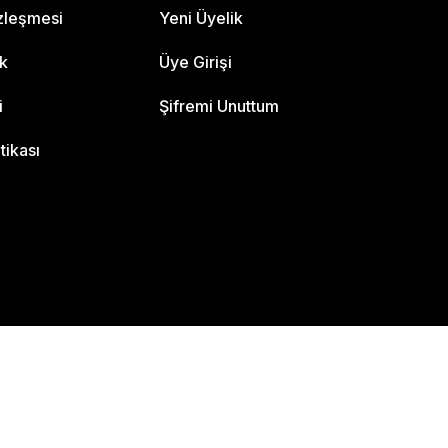
özleşmesi
Yeni Üyelik
ik
Üye Girişi
i
Şifremi Unuttum
itikası