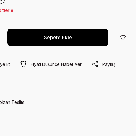
34
tlerle!!
Sepete Ekle
ye Et
Fiyatı Düşünce Haber Ver
Paylaş
oktan Teslim