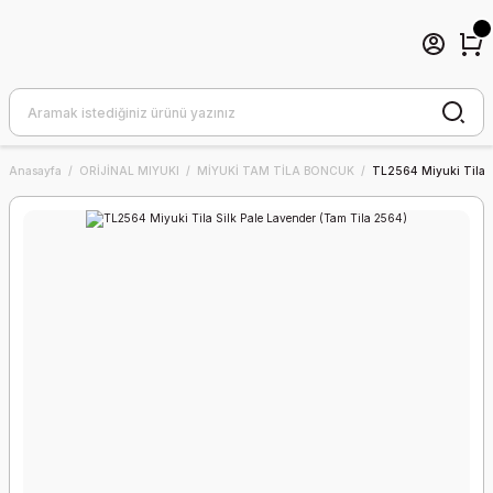
Anasayfa
ORİJİNAL MIYUKI
MİYUKİ TAM TİLA BONCUK
TL2564 Miyuki Tila S