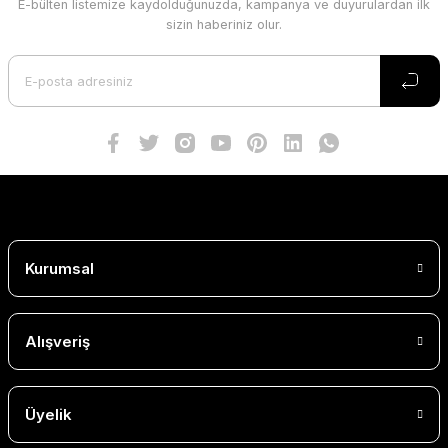
E-bülten listemize kaydolduğunuzda, kampanya ve duyurulardan ilk
sizin haberiniz olur.
Kurumsal
Alışveriş
Üyelik