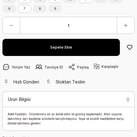
6
7
8
9
Sepete Ekle
Karşılaştır
Yorum Yaz
Tavsiye Et
Paylaş
Hızlı Gönderi
Stoktan Teslim
Ürün Bilgisi
Adet fiyatıdır.
Ürünlerimiz en iyi kalite altın ve gümüş kaplamadır. Altın suyuna
batırılmış sarı kaplama ürünlerle karıştırmayınız.
Suya ve asidik maddellere karşı
dikkat edilmesi gerekir.