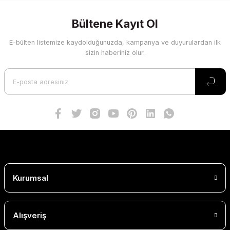
Bültene Kayıt Ol
E-bülten listemize kaydolduğunuzda, kampanya ve duyurulardan ilk
sizin haberiniz olur.
Kurumsal
Alışveriş