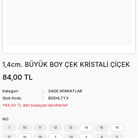
1,4cm. BÜYÜK BOY ÇEK KRİSTALİ ÇİÇEK
84,00 TL
Kategori
SADE APARATLAR
Stok Kodu
BDEHLTY3
*84,00 TL den başlayan taksitlerle!!
NO:
1
10
11
12
13
14
15
16
17
18
19
2
20
3
4
5