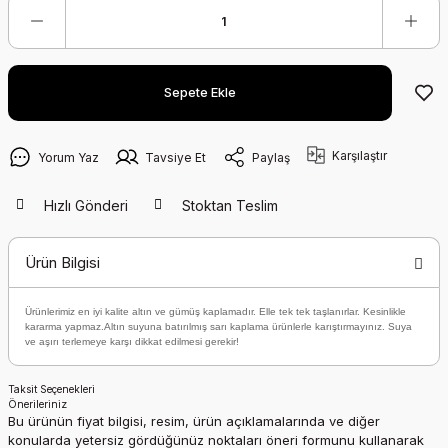
Sepete Ekle
Karşılaştır
Yorum Yaz
Tavsiye Et
Paylaş
Hızlı Gönderi
Stoktan Teslim
Ürün Bilgisi
Ürünlerimiz en iyi kalite altın ve gümüş kaplamadır. Elle tek tek taşlanırlar. Kesinlikle
kararma yapmaz.Altın suyuna batırılmış sarı kaplama ürünlerle karıştırmayınız. Suya
ve aşırı terlemeye karşı dikkat edilmesi gerekir!
Taksit Seçenekleri
Önerileriniz
Bu ürünün fiyat bilgisi, resim, ürün açıklamalarında ve diğer
konularda yetersiz gördüğünüz noktaları öneri formunu kullanarak