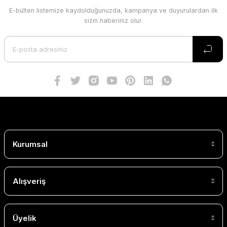
E-bülten listemize kaydolduğunuzda, kampanya ve duyurulardan ilk
sizin haberiniz olur.
Kurumsal
Alışveriş
Üyelik