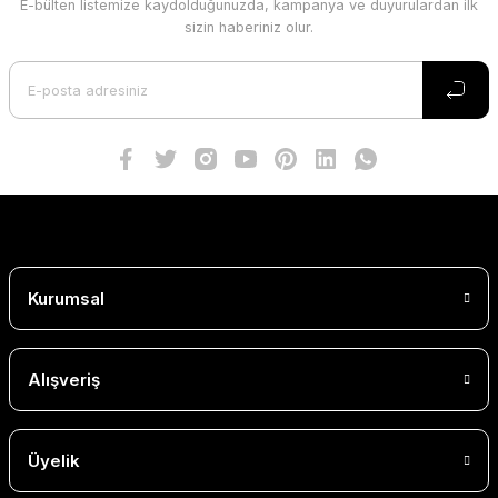
E-bülten listemize kaydolduğunuzda, kampanya ve duyurulardan ilk
sizin haberiniz olur.
Kurumsal
Alışveriş
Üyelik