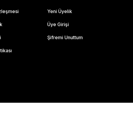
özleşmesi
Yeni Üyelik
ik
Üye Girişi
i
Şifremi Unuttum
itikası