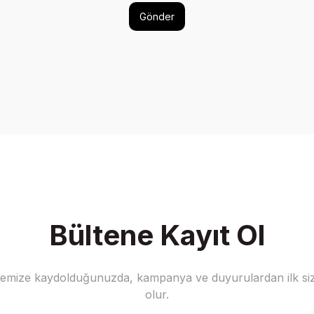
Gönder
Bültene Kayıt Ol
stemize kaydolduğunuzda, kampanya ve duyurulardan ilk siz
olur.