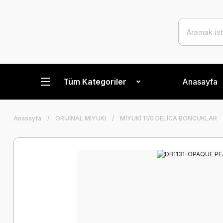
Tüm Kategoriler
Anasayfa
Anasayfa
ORİJİNAL MIYUKI
MİYUKİ 11/0 DELİCA BONCUKLAR