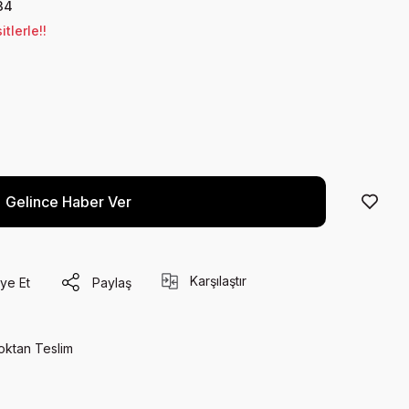
34
tlerle!!
Gelince Haber Ver
Karşılaştır
ye Et
Paylaş
oktan Teslim