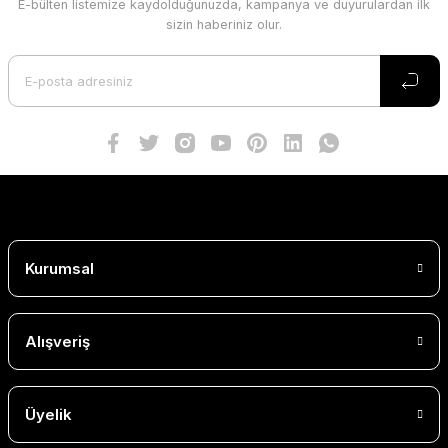
E-bülten listemize kaydolduğunuzda, kampanya ve duyurulardan ilk
sizin haberiniz olur.
Kurumsal
Alışveriş
Üyelik