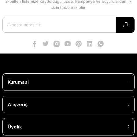
E-bülten listemize kaydolduğunuzda, kampanya ve duyurulardan ilk
sizin haberiniz olur.
Kurumsal
Alışveriş
Üyelik