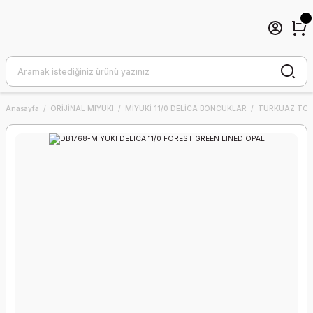
Anasayfa
ORİJİNAL MIYUKI
MİYUKİ 11/0 DELİCA BONCUKLAR
TURKUAZ TON