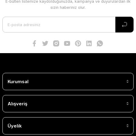
E-bülten listemize kaydolduğunuzda, kampanya ve duyurulardan ilk
sizin haberiniz olur.
Kurumsal
Alışveriş
Üyelik