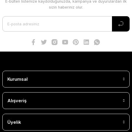
E-bülten listemize kaydolduğunuzda, kampanya ve duyurulardan ilk
sizin haberiniz olur.
Kurumsal
Alışveriş
Üyelik