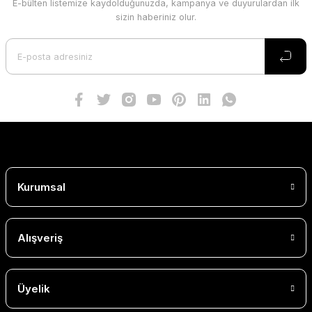
E-bülten listemize kaydolduğunuzda, kampanya ve duyurulardan ilk
sizin haberiniz olur.
Kurumsal
Alışveriş
Üyelik