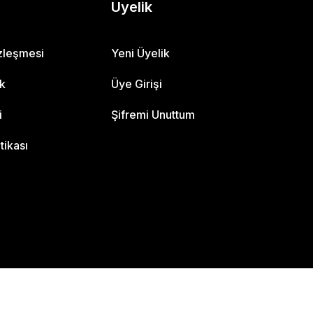
Üyelik
özleşmesi
Yeni Üyelik
ik
Üye Girişi
i
Şifremi Unuttum
itikası