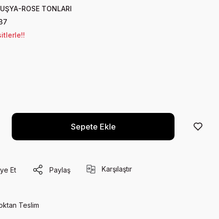
UŞYA-ROSE TONLARI
37
tlerle!!
Sepete Ekle
Karşılaştır
ye Et
Paylaş
oktan Teslim