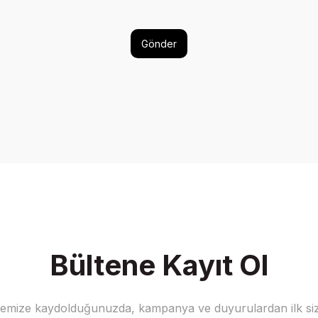
Gönder
Bültene Kayıt Ol
stemize kaydolduğunuzda, kampanya ve duyurulardan ilk siz