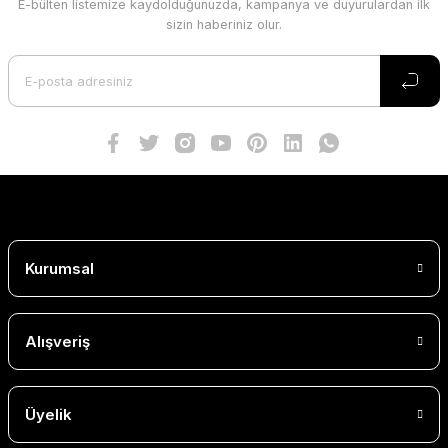
E-bülten listemize kaydolduğunuzda, kampanya ve duyurulardan ilk
sizin haberiniz olur.
Kurumsal
Alışveriş
Üyelik