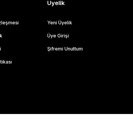
Üyelik
özleşmesi
Yeni Üyelik
ik
Üye Girişi
i
Şifremi Unuttum
itikası