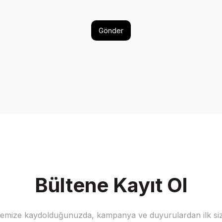
Gönder
Bültene Kayıt Ol
stemize kaydolduğunuzda, kampanya ve duyurulardan ilk siz