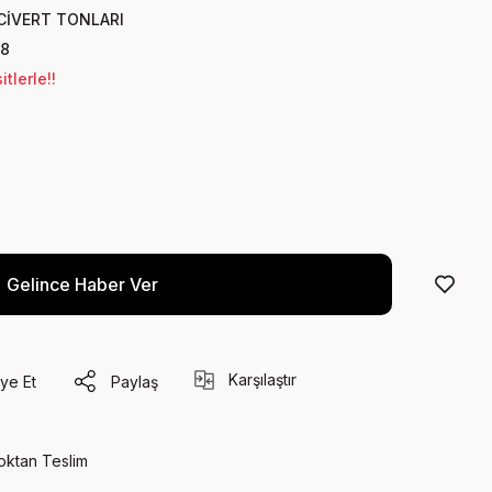
CİVERT TONLARI
8
tlerle!!
Gelince Haber Ver
Karşılaştır
ye Et
Paylaş
oktan Teslim