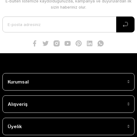
E-bülten listemize kaydolduğunuzda, kampanya ve duyurulardan ilk
sizin haberiniz olur.
Kurumsal
Alışveriş
Üyelik