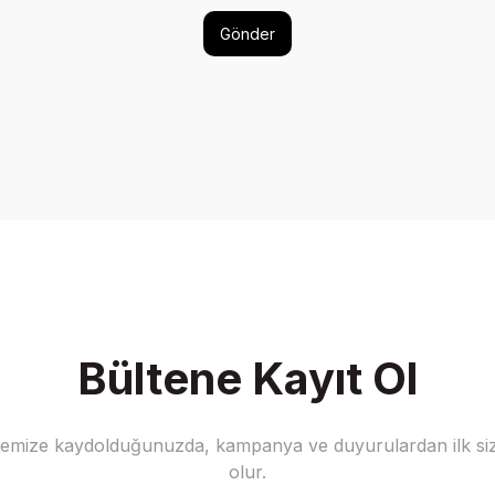
Gönder
Bültene Kayıt Ol
stemize kaydolduğunuzda, kampanya ve duyurulardan ilk siz
olur.