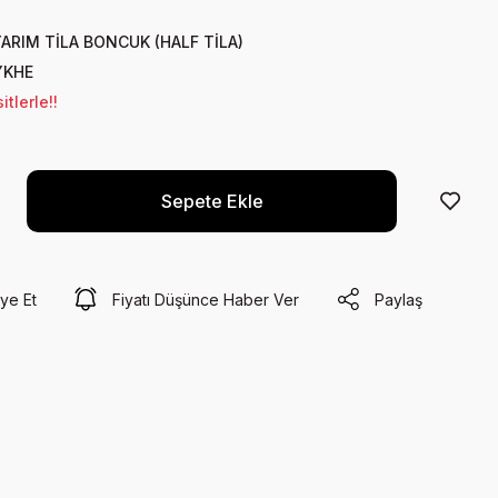
YARIM TİLA BONCUK (HALF TİLA)
YKHE
tlerle!!
Sepete Ekle
ye Et
Fiyatı Düşünce Haber Ver
Paylaş