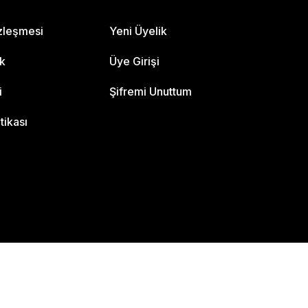
özleşmesi
Yeni Üyelik
ik
Üye Girişi
i
Şifremi Unuttum
itikası