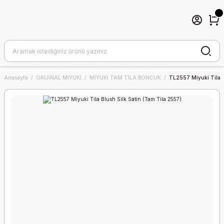
Anasayfa
ORİJİNAL MIYUKI
MİYUKİ TAM TİLA BONCUK
TL2557 Miyuki Tila B