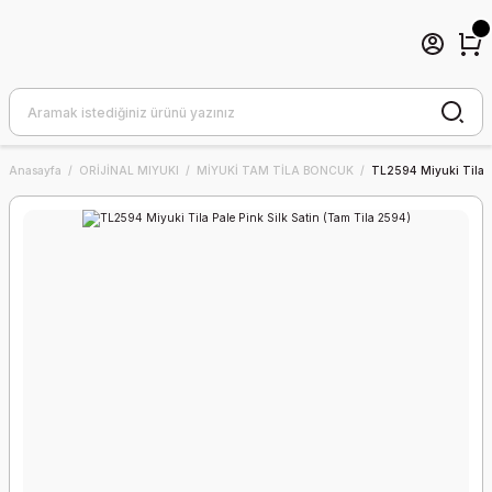
Anasayfa
ORİJİNAL MIYUKI
MİYUKİ TAM TİLA BONCUK
TL2594 Miyuki Tila Pa