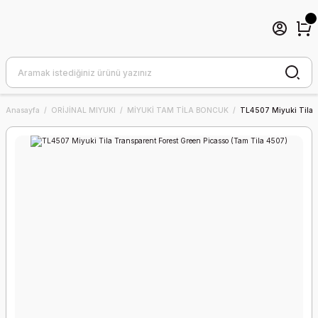
Anasayfa
ORİJİNAL MIYUKI
MİYUKİ TAM TİLA BONCUK
TL4507 Miyuki Tila T