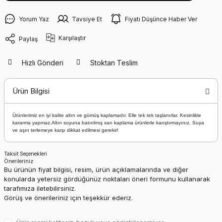
Yorum Yaz
Tavsiye Et
Fiyatı Düşünce Haber Ver
Karşılaştır
Paylaş
Hızlı Gönderi
Stoktan Teslim
Ürün Bilgisi
Ürünlerimiz en iyi kalite altın ve gümüş kaplamadır. Elle tek tek taşlanırlar. Kesinlikle
kararma yapmaz.Altın suyuna batırılmış sarı kaplama ürünlerle karıştırmayınız. Suya
ve aşırı terlemeye karşı dikkat edilmesi gerekir!
Taksit Seçenekleri
Önerileriniz
Bu ürünün fiyat bilgisi, resim, ürün açıklamalarında ve diğer
konularda yetersiz gördüğünüz noktaları öneri formunu kullanarak
tarafımıza iletebilirsiniz.
Görüş ve önerileriniz için teşekkür ederiz.