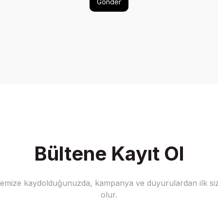
Gönder
Bültene Kayıt Ol
stemize kaydolduğunuzda, kampanya ve duyurulardan ilk siz
olur.