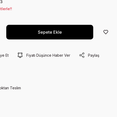
23
lerle!!
Sepete Ekle
ye Et
Fiyatı Düşünce Haber Ver
Paylaş
oktan Teslim