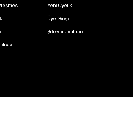
özleşmesi
Yeni Üyelik
ik
Üye Girişi
i
Şifremi Unuttum
itikası