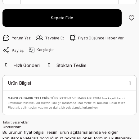
Sepete Ekle
Yorum Yaz
Tavsiye Et
Fiyatı Düşünce Haber Ver
Karşılaştır
Paylaş
Hızlı Gönderi
Stoktan Teslim
Ürün Bilgisi
MANOLYA BAKIR TELLERİ®
TÜRK PATENT VE MARKA KURUMU'na kayıtlı kendi
üretimimiz tellerdir.0,30 mikron 100 gr. makarada 150 metre tel bulunur. Bakır teller
Filografi, gelin taçları yapımı ve daha bir çok alanda kullanılıyor.
Taksit Seçenekleri
Önerileriniz
Bu ürünün fiyat bilgisi, resim, ürün açıklamalarında ve diğer
konularda yetersiz gördüğünüz noktaları öneri formunu kullanarak