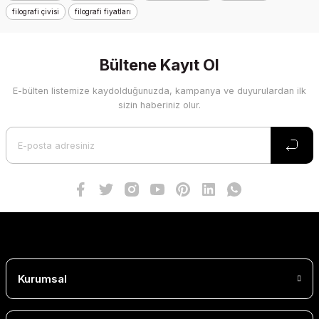
filografi çivisi
filografi fiyatları
Bültene Kayıt Ol
E-bülten listemize kaydolduğunuzda, kampanya ve duyurulardan ilk
sizin haberiniz olur.
Kurumsal