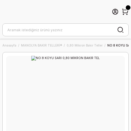
Anasayfa
MANOLYA BAKIR TELLERİ®
0,80 Mikron Bakır Teller
NO:8 KOYU SAR