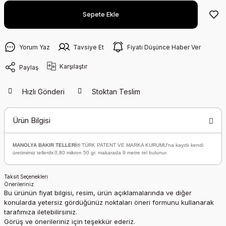
Sepete Ekle
Yorum Yaz
Tavsiye Et
Fiyatı Düşünce Haber Ver
Karşılaştır
Paylaş
Hızlı Gönderi
Stoktan Teslim
Ürün Bilgisi
MANOLYA BAKIR TELLERİ®
TÜRK PATENT VE MARKA KURUMU'na kayıtlı kendi
üretimimiz tellerdir.0,80 mikron 50 gr. makarada 9 metre tel bulunur.
Taksit Seçenekleri
Önerileriniz
Bu ürünün fiyat bilgisi, resim, ürün açıklamalarında ve diğer
konularda yetersiz gördüğünüz noktaları öneri formunu kullanarak
tarafımıza iletebilirsiniz.
Görüş ve önerileriniz için teşekkür ederiz.