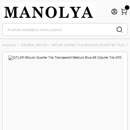
Anasayfa
ORİJİNAL MIYUKI
MİYUKİ ÇEYREK TİLA BONCUK (QUARTER TİLA)