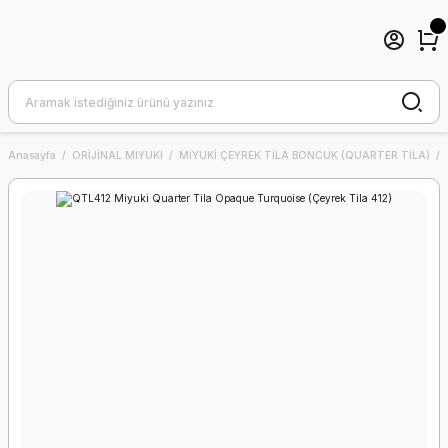
Anasayfa
ORİJİNAL MIYUKI
MİYUKİ ÇEYREK TİLA BONCUK (QUARTER TİLA)