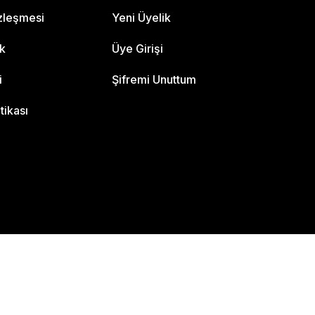
özleşmesi
Yeni Üyelik
ik
Üye Girişi
i
Şifremi Unuttum
itikası