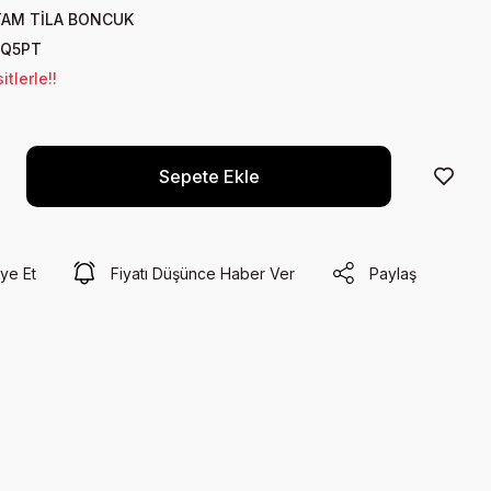
TAM TİLA BONCUK
Q5PT
tlerle!!
Sepete Ekle
ye Et
Fiyatı Düşünce Haber Ver
Paylaş