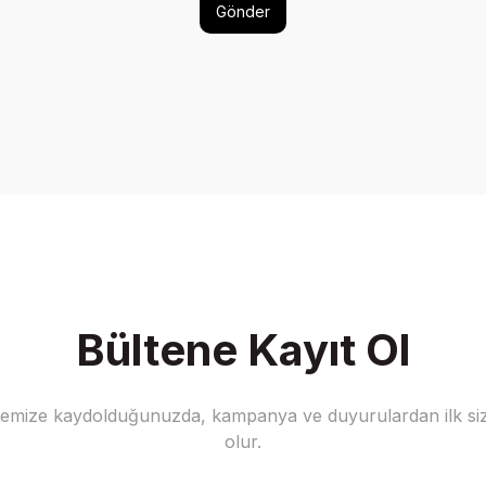
Gönder
Bültene Kayıt Ol
stemize kaydolduğunuzda, kampanya ve duyurulardan ilk siz
olur.