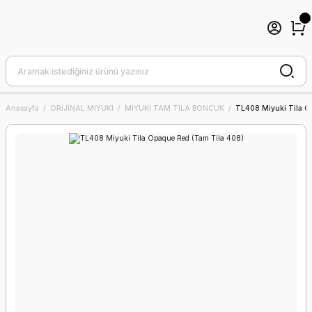
Anasayfa
ORİJİNAL MIYUKI
MİYUKİ TAM TİLA BONCUK
TL408 Miyuki Tila O