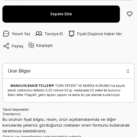
Sepete Ekle
Yorum Yaz
Tavsiye Et
Fiyatı Düşünce Haber Ver
Karşılaştır
Paylaş
Ürün Bilgisi
.
MANOLYA BAKIR TELLERİ®
TÜRK PATENT VE MARKA KURUMU'na kayıtlı
kendi üretimimiz tellerdir.0,30 mikron 50 gr. makarada 50 metre tel bulunur.
Bakır teller Filografi, gelin taçları yapımı ve daha bir çok alanda kullanılıyor.
Taksit Seçenekleri
Önerileriniz
Bu ürünün fiyat bilgisi, resim, ürün açıklamalarında ve diğer
konularda yetersiz gördüğünüz noktaları öneri formunu kullanarak
tarafımıza iletebilirsiniz.
Görüş ve önerileriniz için teşekkür ederiz.