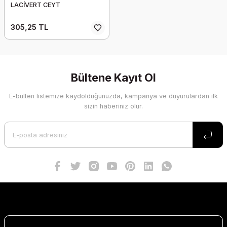
LACİVERT CEYT
305,25 TL
Bültene Kayıt Ol
E-bülten listemize kaydolduğunuzda, kampanya ve duyurulardan ilk
sizin haberiniz olur.