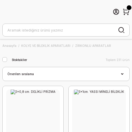
Anasayfa
KOLYE VE BİLEKLİK APARATLARI
ZİRKONLU APARATLAR
Stoktakiler
Toplam 231 ürün