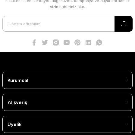
E-bülten listemize kaydolduğunuzda, kampanya ve duyurulardan ilk
sizin haberiniz olur.
Kurumsal
Alışveriş
Üyelik