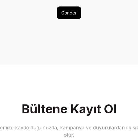
Gönder
Bültene Kayıt Ol
stemize kaydolduğunuzda, kampanya ve duyurulardan ilk siz
olur.