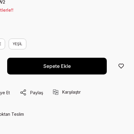
W2
lerle!!
E
YEŞİL
Sepete Ekle
Karşılaştır
ye Et
Paylaş
oktan Teslim