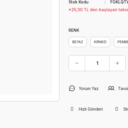
Stok Kodu
FGKLQT
*25,30 TL den başlayan taksit
RENK
BEYAZ
KIRMIZI
PEMB
Yorum Yaz
Tavsi
Hızlı Gönderi
St