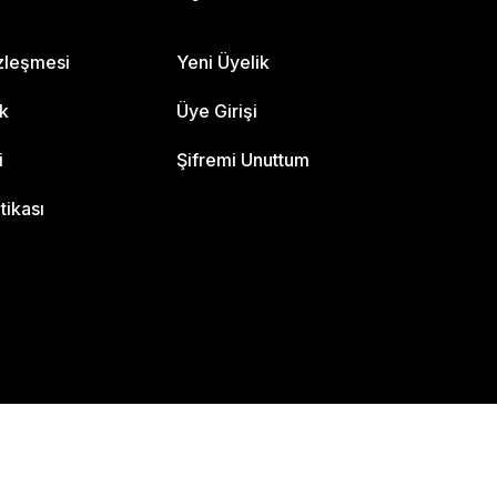
özleşmesi
Yeni Üyelik
ik
Üye Girişi
i
Şifremi Unuttum
itikası