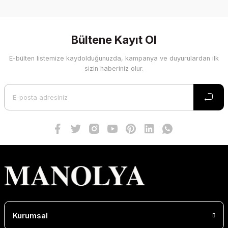
Bültene Kayıt Ol
E-bülten listemize kaydolduğunuzda, kampanya ve duyurulardan ilk
sizin haberiniz olur.
Kurumsal