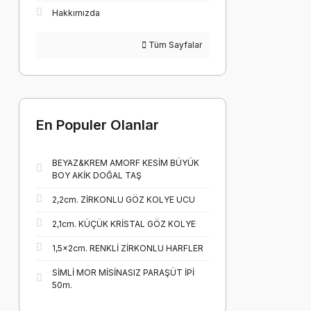
Hakkımızda
Tüm Sayfalar
En Populer Olanlar
BEYAZ&KREM AMORF KESİM BÜYÜK
BOY AKİK DOĞAL TAŞ
2,2cm. ZİRKONLU GÖZ KOLYE UCU
2,1cm. KÜÇÜK KRİSTAL GÖZ KOLYE
1,5x2cm. RENKLİ ZİRKONLU HARFLER
SİMLİ MOR MİSİNASIZ PARAŞÜT İPİ
50m.