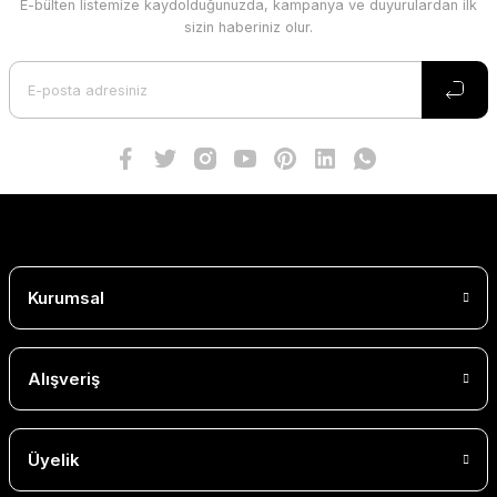
E-bülten listemize kaydolduğunuzda, kampanya ve duyurulardan ilk
sizin haberiniz olur.
Kurumsal
Alışveriş
Üyelik