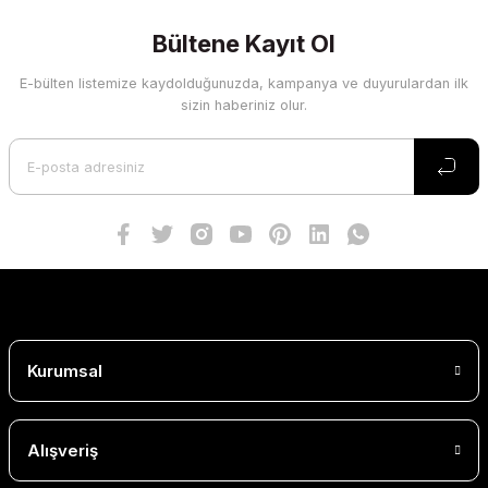
Bültene Kayıt Ol
E-bülten listemize kaydolduğunuzda, kampanya ve duyurulardan ilk
sizin haberiniz olur.
Kurumsal
Alışveriş