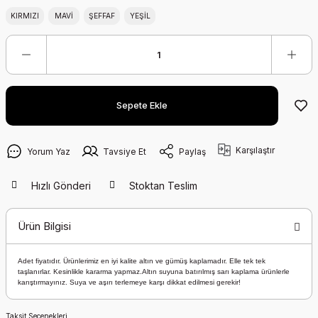
KIRMIZI
MAVİ
ŞEFFAF
YEŞİL
Sepete Ekle
Karşılaştır
Yorum Yaz
Tavsiye Et
Paylaş
Hızlı Gönderi
Stoktan Teslim
Ürün Bilgisi
Adet fiyatıdır. Ürünlerimiz en iyi kalite altın ve gümüş kaplamadır. Elle tek tek
taşlanırlar. Kesinlikle kararma yapmaz.Altın suyuna batırılmış sarı kaplama ürünlerle
karıştırmayınız. Suya ve aşırı terlemeye karşı dikkat edilmesi gerekir!
Taksit Seçenekleri