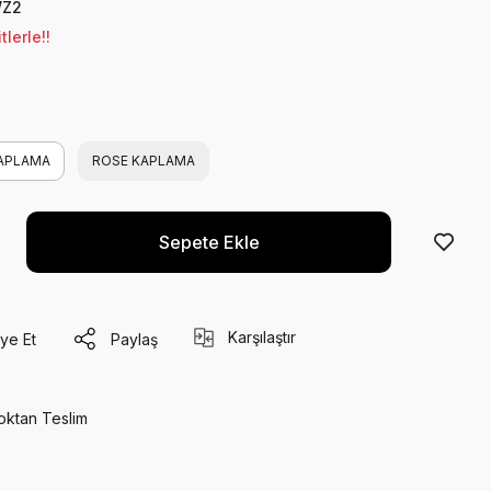
Z2
lerle!!
APLAMA
ROSE KAPLAMA
Sepete Ekle
Karşılaştır
ye Et
Paylaş
oktan Teslim