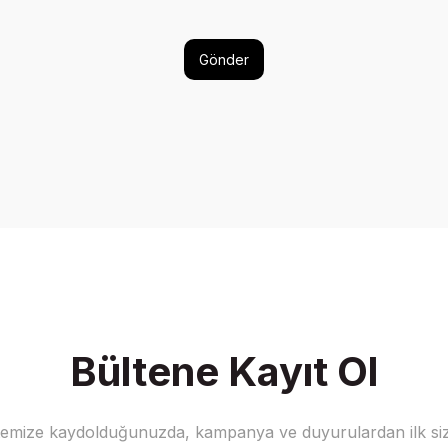
Gönder
Bültene Kayıt Ol
stemize kaydolduğunuzda, kampanya ve duyurulardan ilk siz