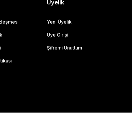
Üyelik
özleşmesi
Yeni Üyelik
ik
Üye Girişi
i
Şifremi Unuttum
itikası