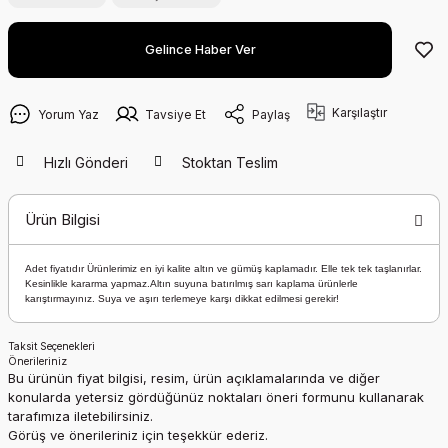
Gelince Haber Ver
Karşılaştır
Yorum Yaz
Tavsiye Et
Paylaş
Hızlı Gönderi
Stoktan Teslim
Ürün Bilgisi
Adet fiyatıdır Ürünlerimiz en iyi kalite altın ve gümüş kaplamadır. Elle tek tek taşlanırlar.
Kesinlikle kararma yapmaz.Altın suyuna batırılmış sarı kaplama ürünlerle
karıştırmayınız. Suya ve aşırı terlemeye karşı dikkat edilmesi gerekir!
Taksit Seçenekleri
Önerileriniz
Bu ürünün fiyat bilgisi, resim, ürün açıklamalarında ve diğer
konularda yetersiz gördüğünüz noktaları öneri formunu kullanarak
tarafımıza iletebilirsiniz.
Görüş ve önerileriniz için teşekkür ederiz.