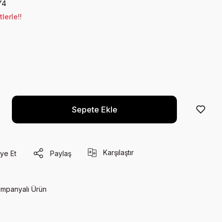
Y4
lerle!!
Sepete Ekle
Karşılaştır
ye Et
Paylaş
mpanyalı Ürün