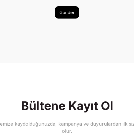
Gönder
Bültene Kayıt Ol
stemize kaydolduğunuzda, kampanya ve duyurulardan ilk siz
olur.