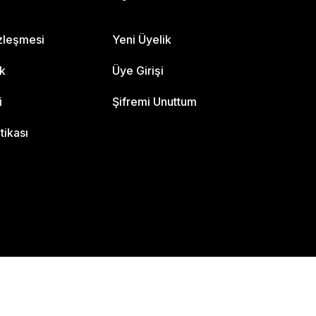
özleşmesi
Yeni Üyelik
ik
Üye Girişi
i
Şifremi Unuttum
itikası